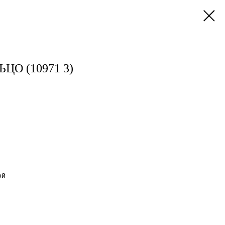
ЦО (10971 3)
ой